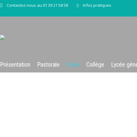
Contactez-nous au 01 39 21 58 58
Infos pratiques
Présentation
Pastorale
Ecole
Collège
Lycée géné