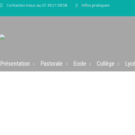
Contactez-nous au 01 39 21 58 58
Infos pratiques
Présentation
Pastorale
Ecole
Collège
Lyc