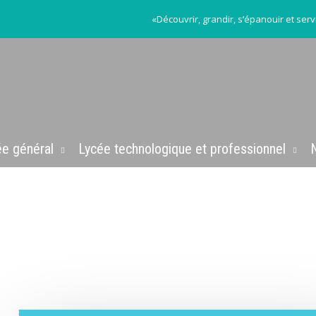
«Découvrir, grandir, s’épanouir et serv
ée général
Lycée technologique et professionnel
N
POINT ECOUTE
À SAINT EREMBERT