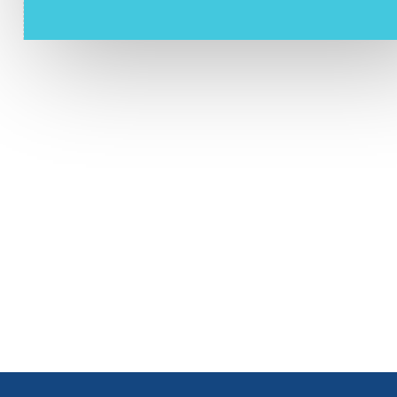
 la parole et d’autres outils favorisant l’expression émot
ation avec le psychologue peut se lancer dans l’échange e
ancer. Ce travail peut associer la famille lorsque la situa
n lien avec certaines personnes de l’établissement peut 
 Nous conseillons parfois des prises en charge extérieure
c d’autres professionnels de santé.