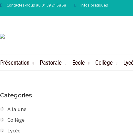
Contactez-nous au 01 39 21 58 58
Infos pratiques
Présentation
Pastorale
Ecole
Collège
Lyc
Categories
A la une
Collège
Lycée