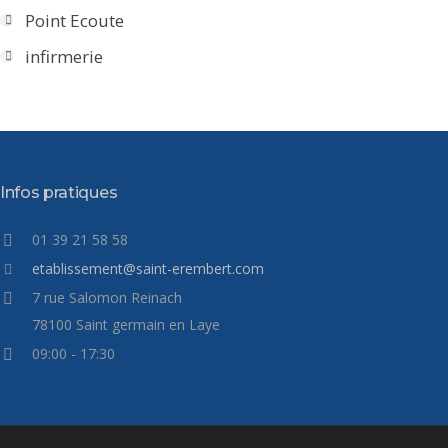
Point Ecoute
infirmerie
Infos pratiques
01 39 21 58 58
etablissement@saint-erembert.com
7 rue Salomon Reinach
78100 Saint germain en Laye
09:00 - 17:30