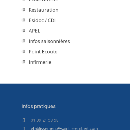
Restauration
Esidoc / CDI
APEL
Infos saisonnières
Point Ecoute
infirmerie
Infos pratiques
01 39 21 58 58
etablissement@saint-erembert.com