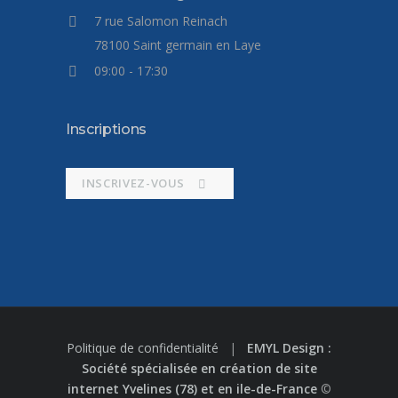
7 rue Salomon Reinach
78100 Saint germain en Laye
09:00 - 17:30
Inscriptions
INSCRIVEZ-VOUS
Politique de confidentialité
|
EMYL Design :
Société spécialisée en création de site
internet Yvelines (78) et en ile-de-France
©