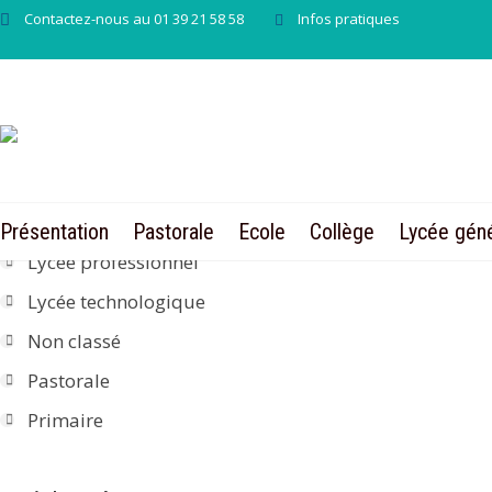
Contactez-nous au 01 39 21 58 58
Infos pratiques
Categories
A la une
Collège
Lycée
Présentation
Pastorale
Ecole
Collège
Lycée géné
Lycée professionnel
Lycée technologique
Non classé
Pastorale
Primaire