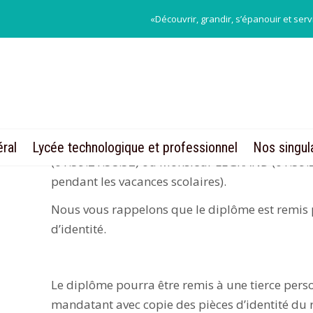
«Découvrir, grandir, s’épanouir et serv
Remise des diplômes du baccalauréa
MESSAGE DESTINÉ AUX BACHELIERS 
Nous
avons reçu les diplômes du Baccalauréat
Nous vous invitons à venir les retirer, en
ral
Lycée technologique et professionnel
Nos singul
(01.39.21.58.32) ou Monsieur LEGRAND (01.39.2
pendant les vacances scolaires).
Nous vous rappelons que le diplôme est remis p
d’identité.
Le diplôme pourra être remis à une tierce pers
mandatant avec copie des pièces d’identité du ré