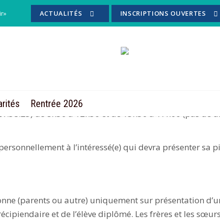
ir»
ACTUALITÉS
INSCRIPTIONS OUVERTES
t général
2021 ET A LEURS PARENTS
 – session juin 2021
 vous présentant au bureau de Madame CARVALHO/Madam
arités
Rentrée 2026
1.58.23) de 8h30 à 12h30 et de 13h30 à 17h00 (pas de di
ersonnellement à l’intéressé(e) qui devra présenter sa p
onne (parents ou autre) uniquement sur présentation d’un
cipiendaire et de l’élève diplômé. Les frères et les sœur