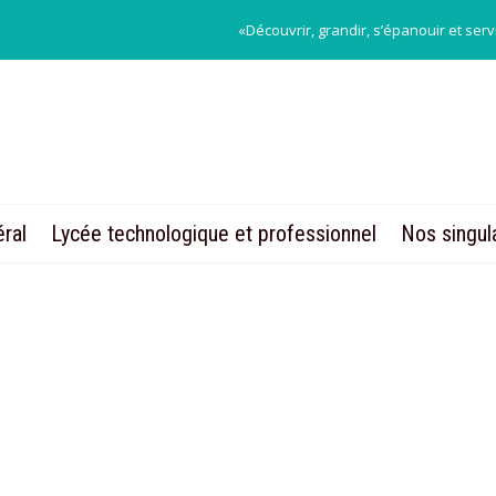
«Découvrir, grandir, s’épanouir et serv
Concours d’éloquence 2nde GT
Félicitations aux lauréats du concours d’éloqu
1er prix : Carla Burati – 2nde7
2ème prix : Héloise Viatte – 2nde4
ral
Lycée technologique et professionnel
Nos singul
3ème prix : Guillaume Jeanne Khun de Chizel