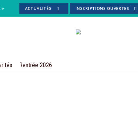
ir»
ACTUALITÉS
INSCRIPTIONS OUVERTES
ence des 2nde GT :
arités
Rentrée 2026
le