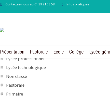
Contactez-nous au 01 39 21 58 58
Infos pratiques
Categories
A la une
Collège
Lycée
Présentation
Pastorale
Ecole
Collège
Lycée géné
Lycée professionnel
Lycée technologique
Non classé
Pastorale
Primaire